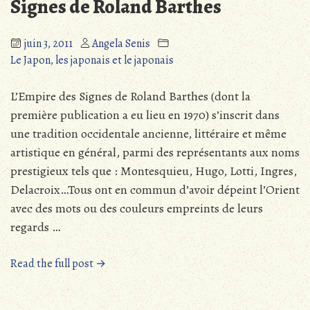
Signes de Roland Barthes
en
japonais
juin 3, 2011
Angela Senis
classique »
Le Japon, les japonais et le japonais
L’Empire des Signes de Roland Barthes (dont la
première publication a eu lieu en 1970) s’inscrit dans
une tradition occidentale ancienne, littéraire et même
artistique en général, parmi des représentants aux noms
prestigieux tels que : Montesquieu, Hugo, Lotti, Ingres,
Delacroix…Tous ont en commun d’avoir dépeint l’Orient
avec des mots ou des couleurs empreints de leurs
regards …
« L’orientalisme
Read the full post →
dans
L’Empire