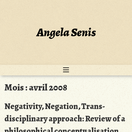
Skip
to
content
Angela Senis
Mois :
avril 2008
Negativity, Negation, Trans-
disciplinary approach: Review of a
philosophical conceptualisation,