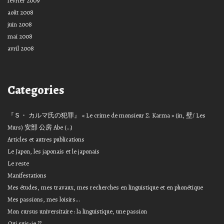
février 2009
août 2008
juin 2008
mai 2008
avril 2008
Categories
『Ｓ・ カルマ氏の犯罪』 « Le crime de monsieur Σ. Karma » (in, 壁/ Les
Murs) 安部 公房 Abe (…)
Articles et autres publications
Le Japon, les japonais et le japonais
Le reste
Manifestations
Mes études, mes travaux, mes recherches en linguistique et en phonétique
Mes passions, mes loisirs…
Mon cursus universitaire : la linguistique, une passion
Qui suis-je ??